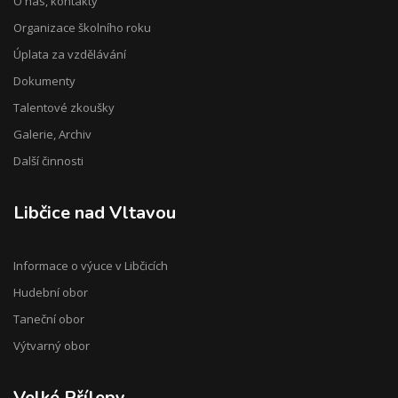
O nás, kontakty
Organizace školního roku
Úplata za vzdělávání
Dokumenty
Talentové zkoušky
Galerie, Archiv
Další činnosti
Libčice nad Vltavou
Informace o výuce v Libčicích
Hudební obor
Taneční obor
Výtvarný obor
Velké Přílepy