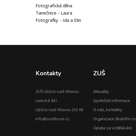
Fotografická dílna
Tanečnice - Laura
Fotografky - Ida a Elin
Kontakty
ZUŠ
ZUŠ Libčice nad Vltavou
Aktuality
Letecká 441
Společné informace
Libčice nad Vltavou 252 66
O nás, kontakty
info@zuslibcice.cz
Organizace školního r
Úplata za vzdělávání