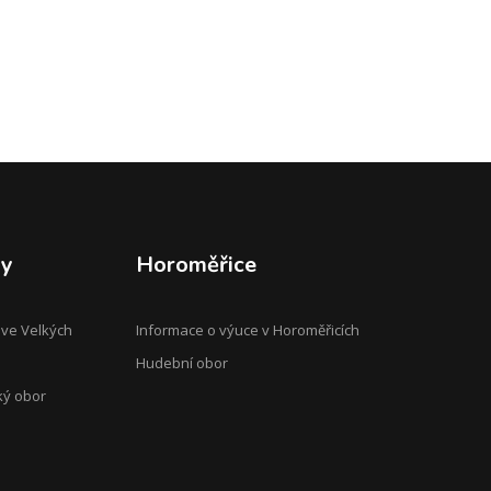
py
Horoměřice
 ve Velkých
Informace o výuce v Horoměřicích
Hudební obor
ký obor