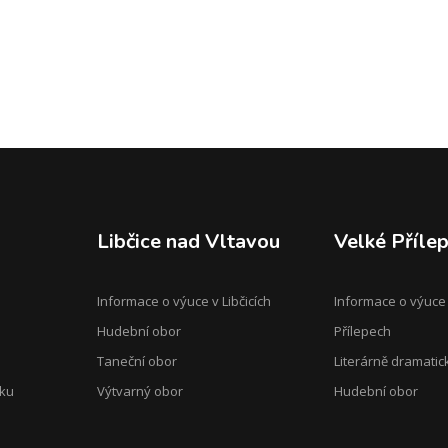
Libčice nad Vltavou
Velké Příle
Informace o výuce v Libčicích
Informace o výuce
Hudební obor
Přílepech
Taneční obor
Literárně dramatic
oku
Výtvarný obor
Hudební obor