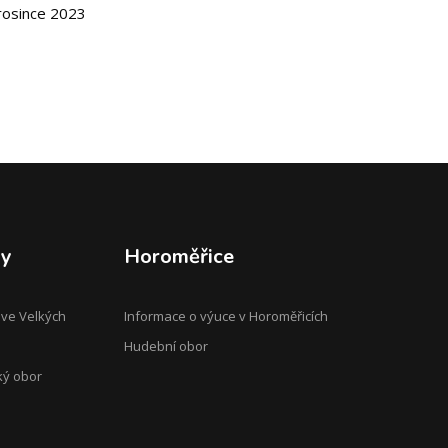
rosince 2023
py
Horoměřice
 ve Velkých
Informace o výuce v Horoměřicích
Hudební obor
ký obor