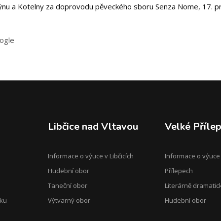
mlýnu a Kotelny za doprovodu pěveckého sboru Senza Nome, 17. p
oogle
Libčice nad Vltavou
Velké Příle
Informace o výuce v Libčicích
Informace o výuce
Hudební obor
Přílepech
Taneční obor
Literárně dramatic
oku
Výtvarný obor
Hudební obor