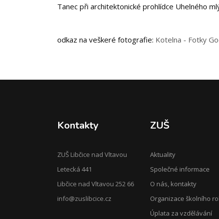
Tanec při architektonické prohlídce Uhelného 
odkaz na veškeré fotografie:
Kotelna - Fotky G
Kontakty
ZUŠ
ZUŠ Libčice nad Vltavou
Aktuality
Letecká 441
Společné informace
Libčice nad Vltavou 252 66
O nás, kontakty
info@zuslibcice.cz
Organizace školního r
Úplata za vzdělávání